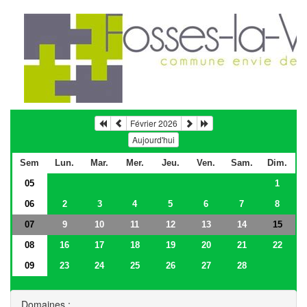
Février 2026
Aujourd'hui
Sem
Lun.
Mar.
Mer.
Jeu.
Ven.
Sam.
Dim.
05
1
06
2
3
4
5
6
7
8
07
9
10
11
12
13
14
15
08
16
17
18
19
20
21
22
09
23
24
25
26
27
28
Domaines :