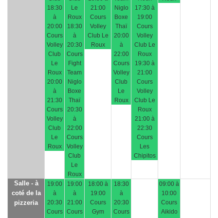
18:30
Le
21:00
Niglo
17:30 à
à
Roux
Cours
Boxe
19:00
20:00
18:30
Volley
Thaï
Cours
Cours
à
Club Le
20:00
Volley
Volley
20:30
Roux
à
Club Le
Club
Cours
22:00
Roux
Le
Fight
Cours
19:30 à
Roux
Team
Volley
21:00
20:00
Niglo
Club
Cours
à
Boxe
Le
Volley
21:30
Thaï
Roux
Club Le
Cours
20:30
Roux
Volley
à
21:00 à
Club
22:00
22:30
Le
Cours
Cours
Roux
Volley
Les
Club
Chipitos
Le
Roux
Salle - à
19:00
19:00
18:00 à
18:30
09:00 à
coté de la
à
à
19:00
à
10:00
pizzeria
20:30
21:00
Cours
20:30
Cours
Cours
Cours
Gym
Cours
Aikido