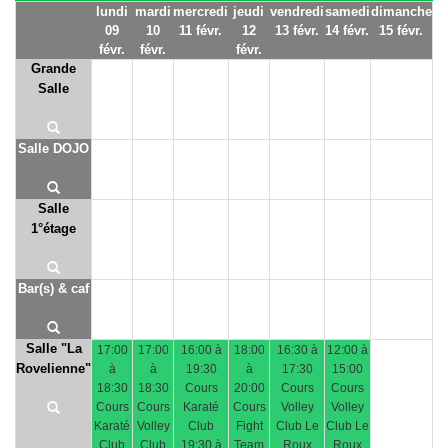
lundi
mardi
mercredi
jeudi
vendredi
samedi
dimanche
09
10
11 févr.
12
13 févr.
14 févr.
15 févr.
févr.
févr.
févr.
Grande
Salle
Salle DOJO
Salle
1°étage
Bar(s) & caf
Salle "La
17:00
17:00
16:00 à
18:00
16:30 à
12:00 à
Rovelienne"
à
à
19:30
à
17:30
15:00
18:30
18:30
Cours
20:00
Cours
Cours
Cours
Cours
Karaté
Cours
Volley
Volley
Karaté
Volley
Club
Fight
Club Le
Club Le
Club
Club
19:30 à
Team
Roux
Roux