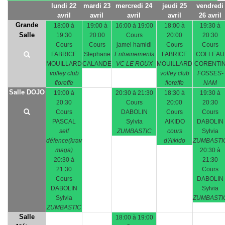
lundi 22
mardi 23
mercredi 24
jeudi 25
vendredi
avril
avril
avril
avril
26 avril
Grande
18:00 à
19:00 à
16:00 à 19:00
18:00 à
19:30 à
Salle
19:30
20:00
Cours
20:00
20:30
Cours
Cours
jamel hamidi
Cours
Cours
FABRICE
Stephane
Entrainements
FABRICE
COLLEAU
MOUILLARD
CALANDE
VC LE ROUX
MOUILLARD
CORENTI
volley club
volley club
FOSSES-
floreffe
floreffe
NAM
Salle DOJO
19:00 à
20:30 à 21:30
18:30 à
19:30 à
20:30
Cours
20:00
20:30
Cours
DABOLIN
Cours
Cours
PASCAL
Sylvia
AIKIDO
DABOLIN
self
ZUMBASTIC
cours
Sylvia
défence(krav
d'Aïkido
ZUMBASTI
maga)
20:30 à
20:30 à
21:30
21:30
Cours
Cours
DABOLIN
DABOLIN
Sylvia
Sylvia
ZUMBASTI
ZUMBASTIC
Salle
18:00 à 19:00