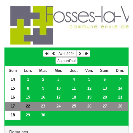
Avril 2024
Aujourd'hui
Sem
Lun.
Mar.
Mer.
Jeu.
Ven.
Sam.
Dim.
14
1
2
3
4
5
6
7
15
8
9
10
11
12
13
14
16
15
16
17
18
19
20
21
17
23
24
25
26
27
28
22
18
29
30
Domaines :