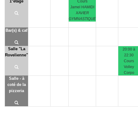
1°étage
Cours
Jamel HAMIDI
XAVIER
GYMNASTIQUE
Bar(s) & caf
Salle "La
20:00 à
Rovelienne"
22:30
Cours
Volley
Corpo
Salle - à
coté de la
pizzeria