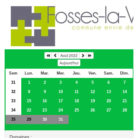
Août 2022
Aujourd'hui
Sem
Lun.
Mar.
Mer.
Jeu.
Ven.
Sam.
Dim.
31
1
2
3
4
5
6
7
32
8
9
10
11
12
13
14
33
15
16
17
18
19
20
21
34
22
23
24
25
26
27
28
35
30
31
29
Domaines :