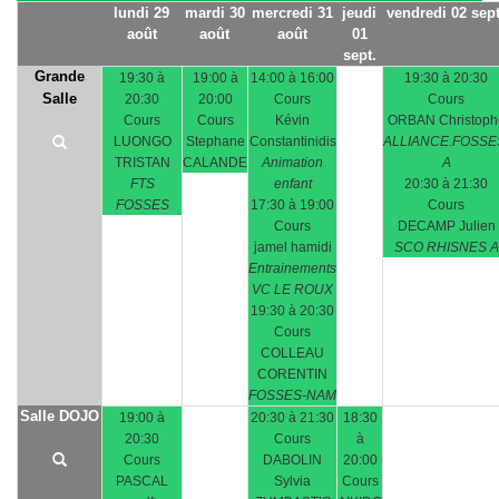
lundi 29
mardi 30
mercredi 31
jeudi
vendredi 02 sept
août
août
août
01
sept.
Grande
19:30 à
19:00 à
14:00 à 16:00
19:30 à 20:30
Salle
20:30
20:00
Cours
Cours
Cours
Cours
Kévin
ORBAN Christoph
LUONGO
Stephane
Constantinidis
ALLIANCE.FOSSE
TRISTAN
CALANDE
Animation
A
FTS
enfant
20:30 à 21:30
FOSSES
17:30 à 19:00
Cours
Cours
DECAMP Julien
jamel hamidi
SCO RHISNES A
Entrainements
VC LE ROUX
19:30 à 20:30
Cours
COLLEAU
CORENTIN
FOSSES-NAM
Salle DOJO
19:00 à
20:30 à 21:30
18:30
20:30
Cours
à
Cours
DABOLIN
20:00
PASCAL
Sylvia
Cours