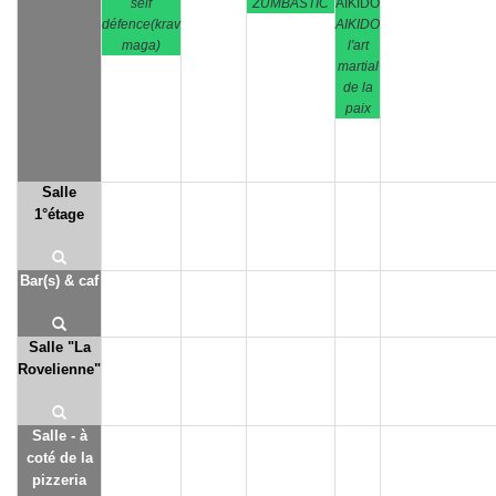
self
ZUMBASTIC
AIKIDO
défence(krav
AIKIDO
maga)
l'art
martial
de la
paix
Salle
1°étage
Bar(s) & caf
Salle "La
Rovelienne"
Salle - à
coté de la
pizzeria