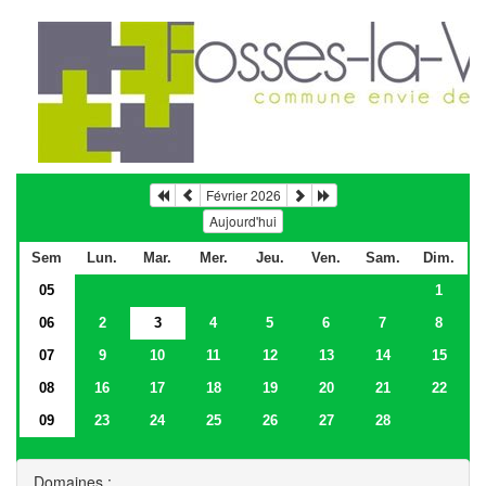
Février 2026
Aujourd'hui
Sem
Lun.
Mar.
Mer.
Jeu.
Ven.
Sam.
Dim.
05
1
06
2
3
4
5
6
7
8
07
9
10
11
12
13
14
15
08
16
17
18
19
20
21
22
09
23
24
25
26
27
28
Domaines :