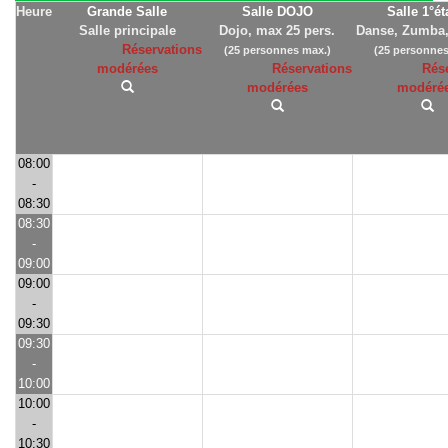
Heure
Grande Salle
Salle DOJO
Salle 1°é
Salle principale
Dojo, max 25 pers.
Danse, Zumba,
Réservations
(25 personnes max.)
(25 personnes
modérées
Réservations
Rés
modérées
modéré
08:00
-
08:30
08:30
-
09:00
09:00
-
09:30
09:30
-
10:00
10:00
-
10:30