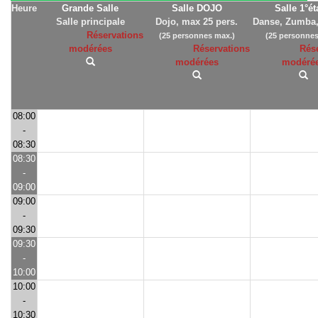
Heure
Grande Salle
Salle DOJO
Salle 1°é
Salle principale
Dojo, max 25 pers.
Danse, Zumba,
Réservations
(25 personnes max.)
(25 personnes
modérées
Réservations
Rés
modérées
modéré
08:00
-
08:30
08:30
-
09:00
09:00
-
09:30
09:30
-
10:00
10:00
-
10:30