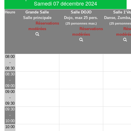
Samedi 07 décembre 2024
Heure
Grande Salle
Salle DOJO
Salle 1°é
Salle principale
Dojo, max 25 pers.
Danse, Zumba,
Réservations
(25 personnes max.)
(25 personnes
modérées
Réservations
Rés
modérées
modéré
08:00
-
08:30
08:30
-
09:00
09:00
-
09:30
09:30
-
10:00
10:00