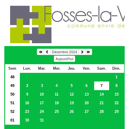
Décembre 2024
Aujourd'hui
Sem
Lun.
Mar.
Mer.
Jeu.
Ven.
Sam.
Dim.
48
1
49
2
3
4
5
6
7
8
50
9
10
11
12
13
14
15
51
16
17
18
19
20
21
22
52
23
24
25
26
27
28
29
01
30
31