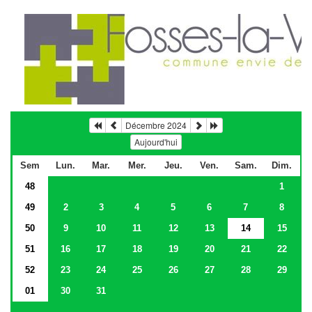
Décembre 2024
Aujourd'hui
Sem
Lun.
Mar.
Mer.
Jeu.
Ven.
Sam.
Dim.
48
1
49
2
3
4
5
6
7
8
50
9
10
11
12
13
14
15
51
16
17
18
19
20
21
22
52
23
24
25
26
27
28
29
01
30
31