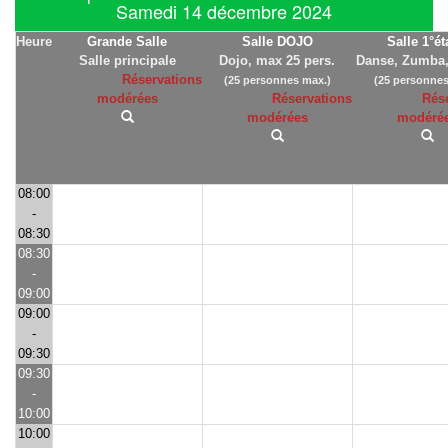
Samedi 14 décembre 2024
Heure
Grande Salle
Salle DOJO
Salle 1°é
Salle principale
Dojo, max 25 pers.
Danse, Zumba,
Réservations
(25 personnes max.)
(25 personnes
modérées
Réservations
Rés
modérées
modéré
08:00
-
08:30
08:30
-
09:00
09:00
-
09:30
09:30
-
10:00
10:00