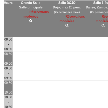
Heure
Grande Salle
Salle DOJO
Salle 1°é
Salle principale
Dojo, max 25 pers.
Danse, Zumba,
Réservations
(25 personnes max.)
(25 personnes
modérées
Réservations
Rés
modérées
modéré
08:00
-
08:30
08:30
-
09:00
09:00
-
09:30
09:30
-
10:00
10:00
-
10:30