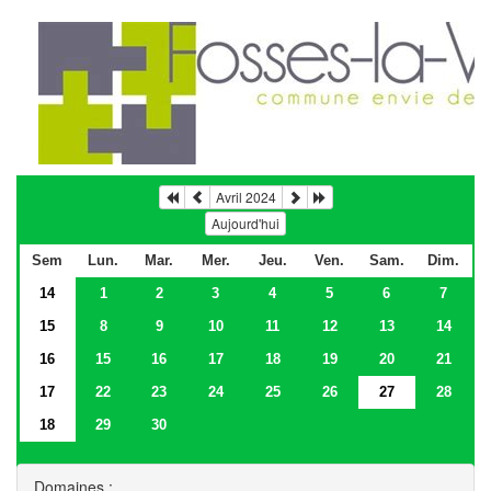
Avril 2024
Aujourd'hui
Sem
Lun.
Mar.
Mer.
Jeu.
Ven.
Sam.
Dim.
14
1
2
3
4
5
6
7
15
8
9
10
11
12
13
14
16
15
16
17
18
19
20
21
17
22
23
24
25
26
27
28
18
29
30
Domaines :