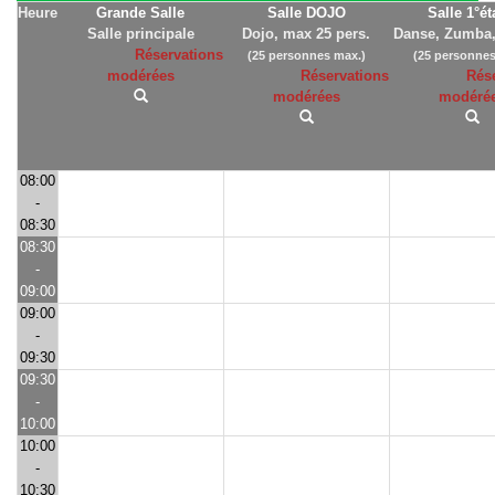
Heure
Grande Salle
Salle DOJO
Salle 1°é
Salle principale
Dojo, max 25 pers.
Danse, Zumba,
Réservations
(25 personnes max.)
(25 personnes
modérées
Réservations
Rés
modérées
modéré
08:00
-
08:30
08:30
-
09:00
09:00
-
09:30
09:30
-
10:00
10:00
-
10:30