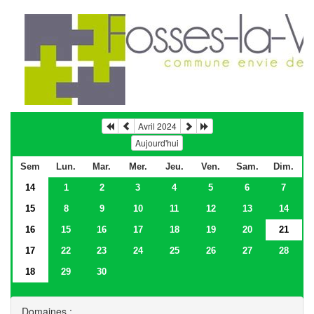
Avril 2024
Aujourd'hui
Sem
Lun.
Mar.
Mer.
Jeu.
Ven.
Sam.
Dim.
14
1
2
3
4
5
6
7
15
8
9
10
11
12
13
14
16
15
16
17
18
19
20
21
17
22
23
24
25
26
27
28
18
29
30
Domaines :