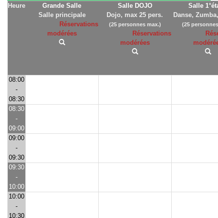
Heure
Grande Salle
Salle DOJO
Salle 1°é
Salle principale
Dojo, max 25 pers.
Danse, Zumba,
Réservations
(25 personnes max.)
(25 personnes
modérées
Réservations
Rés
modérées
modéré
08:00
-
08:30
08:30
-
09:00
09:00
-
09:30
09:30
-
10:00
10:00
-
10:30