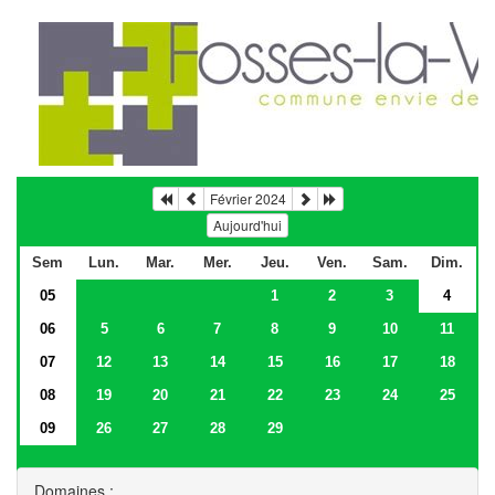
Février 2024
Aujourd'hui
Sem
Lun.
Mar.
Mer.
Jeu.
Ven.
Sam.
Dim.
05
1
2
3
4
06
5
6
7
8
9
10
11
07
12
13
14
15
16
17
18
08
19
20
21
22
23
24
25
09
26
27
28
29
Domaines :