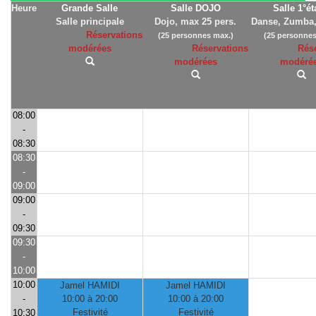
Heure
Grande Salle
Salle DOJO
Salle 1°é
Salle principale
Dojo, max 25 pers.
Danse, Zumba,
Réservations
(25 personnes max.)
(25 personnes
modérées
Réservations
Rés
modérées
modéré
08:00
-
08:30
08:30
-
09:00
09:00
-
09:30
09:30
-
10:00
10:00
Jamel HAMIDI
Jamel HAMIDI
-
10:00 à 20:00
10:00 à 20:00
Festivité
Festivité
10:30