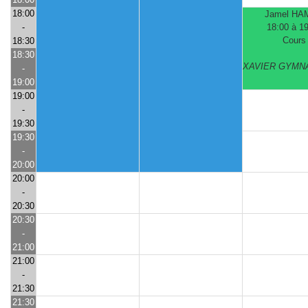
18:00
Jamel HA
-
18:00 à 1
Cours
18:30
18:30
XAVIER GYMN
-
19:00
19:00
-
19:30
19:30
-
20:00
20:00
-
20:30
20:30
-
21:00
21:00
-
21:30
21:30