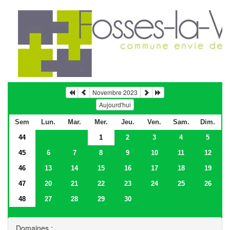
Novembre 2023
Aujourd'hui
Sem
Lun.
Mar.
Mer.
Jeu.
Ven.
Sam.
Dim.
44
1
2
3
4
5
45
6
7
8
9
10
11
12
46
13
14
15
16
17
18
19
47
20
21
22
23
24
25
26
48
27
28
29
30
Domaines :