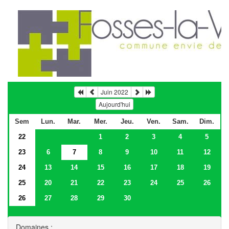
Juin 2022
Aujourd'hui
Sem
Lun.
Mar.
Mer.
Jeu.
Ven.
Sam.
Dim.
22
1
2
3
4
5
23
6
7
8
9
10
11
12
24
13
14
15
16
17
18
19
25
20
21
22
23
24
25
26
26
27
28
29
30
Domaines :