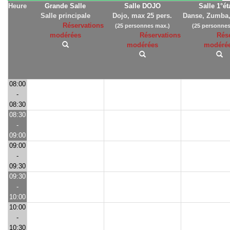
Heure
Grande Salle
Salle DOJO
Salle 1°é
Salle principale
Dojo, max 25 pers.
Danse, Zumba,
Réservations
(25 personnes max.)
(25 personnes
modérées
Réservations
Rés
modérées
modéré
08:00
-
08:30
08:30
-
09:00
09:00
-
09:30
09:30
-
10:00
10:00
-
10:30