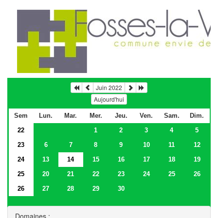
Juin 2022
Aujourd'hui
Sem
Lun.
Mar.
Mer.
Jeu.
Ven.
Sam.
Dim.
22
1
2
3
4
5
23
6
7
8
9
10
11
12
24
13
14
15
16
17
18
19
25
20
21
22
23
24
25
26
26
27
28
29
30
Domaines :