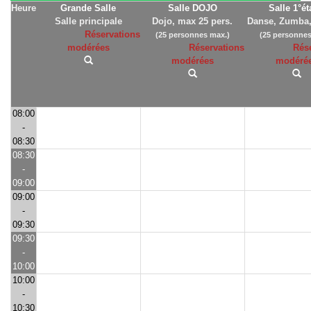
Heure
Grande Salle
Salle DOJO
Salle 1°é
Salle principale
Dojo, max 25 pers.
Danse, Zumba,
Réservations
(25 personnes max.)
(25 personnes
modérées
Réservations
Rés
modérées
modéré
08:00
-
08:30
08:30
-
09:00
09:00
-
09:30
09:30
-
10:00
10:00
-
10:30